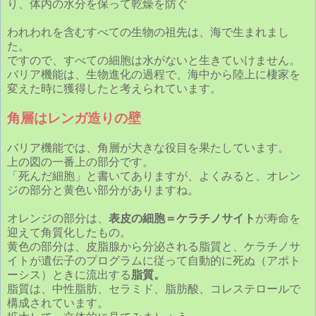
り、体内の水分を保って乾燥を防ぐ
われわれを含むすべての生物の祖先は、海で生まれまし
た。
ですので、すべての細胞は水がないと生きていけません。
バリア機能は、生物進化の過程で、海中から陸上に棲家を
変えた時に獲得したと考えられています。
角層はレンガ造りの壁
バリア機能では、角層が大きな役目を果たしています。
上の図の一番上の部分です。
「死んだ細胞」と書いてありますが、よくみると、オレン
ジの部分と黄色い部分がありますね。
オレンジの部分は、
表皮の細胞＝ケラチノサイト
が寿命を
迎えて角質化したもの。
黄色の部分は、皮脂腺から分泌される脂質と、ケラチノサ
イトが遺伝子のプログラムに従って自動的に死ぬ（アポト
ーシス）ときに流出する
脂質。
脂質は、中性脂肪、セラミド、脂肪酸、コレステロールで
構成されています。