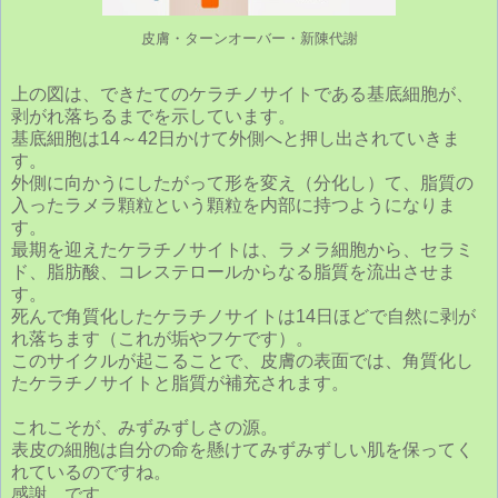
皮膚・ターンオーバー・新陳代謝
上の図は、できたてのケラチノサイトである基底細胞が、
剥がれ落ちるまでを示しています。
基底細胞は14～42日かけて外側へと押し出されていきま
す。
外側に向かうにしたがって形を変え（分化し）て、脂質の
入ったラメラ顆粒という顆粒を内部に持つようになりま
す。
最期を迎えたケラチノサイトは、ラメラ細胞から、セラミ
ド、脂肪酸、コレステロールからなる脂質を流出させま
す。
死んで角質化したケラチノサイトは14日ほどで自然に剥が
れ落ちます（これが垢やフケです）。
このサイクルが起こることで、皮膚の表面では、角質化し
たケラチノサイトと脂質が補充されます。
これこそが、みずみずしさの源。
表皮の細胞は自分の命を懸けてみずみずしい肌を保ってく
れているのですね。
感謝…です。