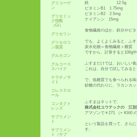
鉄 12.5g
グリコーゲ
ン
ビタミンB1 1.75mg
ビタミンB2 2.5mg
グリセミッ
ナイアシン 15mg
ク指数
（GI）
食物繊維のほか、鉄分やビタ
グリセリン
でも、よくよくみると、ふす
グリセロリ
炭水化物＝食物繊維＋糖質
ン脂質
ですから、計算すると100g
グルカゴン
ふすまだけでは、おいしい食
グルコース
これは、自分で試してみると
スパイク
ケラチノサ
で、低糖質でも食べられる味
イト
砂糖の代わりに、ラカンカッ
コレステロ
ール
ふすまはネットで、
コンタクト
株式会社ユウテックの 江別製
レンズ
アマゾンで￥271 （+ ¥16
サプリメン
ト
という製品を買って、さらに
す。
サプリメン
ト（サプ