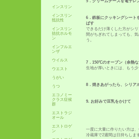
5．クリームチーズを電子レ
インスリン
インスリン
6．鉄板にクッキングシート
抵抗性
ばす
インスリン
できるだけ薄くした方がシリ
拮抗ホルモ
間がちぎれてしまっても、気
ン
う。
インフルエ
ンザ
ウイルス
7．150℃のオーブン（余熱な
生地が厚いときには、もう少
ウエスト
うがい
8．焼きあがったら、シリア
うつ
エコノミー
クラス症候
9. お好みで豆乳をかけて
群
エストラジ
オール
エストロゲ
一度に大量に作りたい方は、
ン
冷蔵庫で2週間は日持ちしま