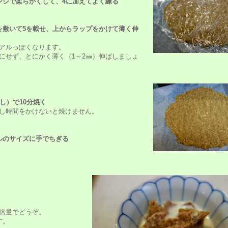
ンジで柔らかくして、4に加えてよく練る
を敷いて5を載せ、上からラップをかけて薄く伸
アルっぽくなります。
にせず、とにかく薄く（1～2㎜）伸ばしましょ
し）で10分焼く
し時間をかけないと焼けません。
ルのサイズに手でちぎる
倍量でどうぞ。
す。