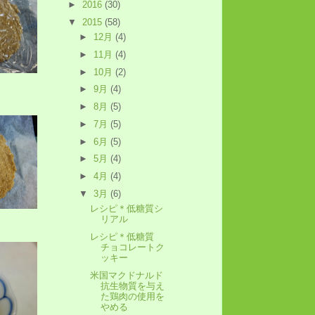
►
2016
(30)
▼
2015
(58)
►
12月
(4)
►
11月
(4)
►
10月
(2)
►
9月
(4)
►
8月
(5)
►
7月
(5)
►
6月
(5)
►
5月
(4)
►
4月
(4)
▼
3月
(6)
レシピ＊低糖質シ
リアル
レシピ＊低糖質
チョコレートク
ッキー
米国マクドナルド
抗生物質を与え
た鶏肉の使用を
やめる