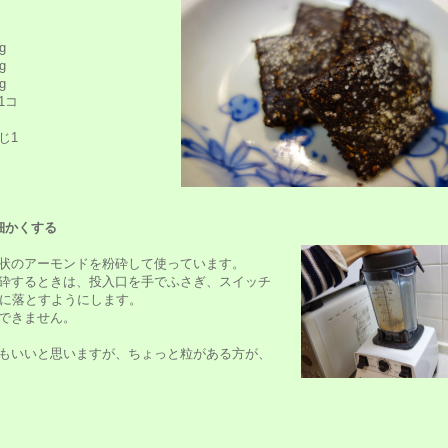
g
g
g
コ
じ1
細かくする
状のアーモンドを粉砕して使っています。
砕するときは、投入口を手でふさぎ、スイッチ
中に落とすようにします。
できません。
もいいと思いますが、ちょっと粒がある方が、