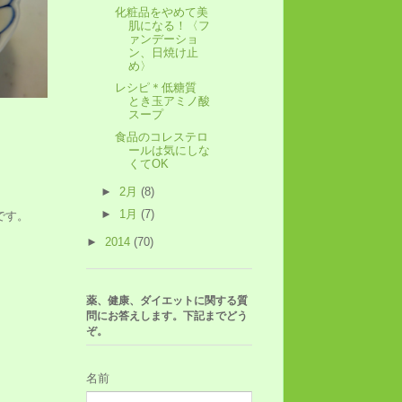
化粧品をやめて美
肌になる！〈フ
ァンデーショ
ン、日焼け止
め〉
レシピ＊低糖質
とき玉アミノ酸
スープ
食品のコレステロ
ールは気にしな
くてOK
►
2月
(8)
►
1月
(7)
です。
►
2014
(70)
薬、健康、ダイエットに関する質
問にお答えします。下記までどう
ぞ。
名前