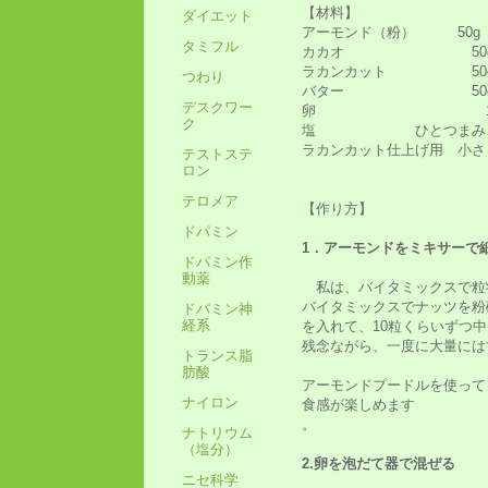
【材料】
ダイエット
アーモンド（粉） 50g
タミフル
カカオ 50
ラカンカット 50
つわり
バター 50
デスクワー
卵 1
ク
塩 ひとつまみ
ラカンカット仕上げ用 小さ
テストステ
ロン
テロメア
【作り方】
ドパミン
1．アーモンドをミキサーで
ドパミン作
動薬
私は、バイタミックスで粒
バイタミックスでナッツを粉
ドパミン神
経系
を入れて、10粒くらいずつ
残念ながら、一度に大量には
トランス脂
肪酸
アーモンドプードルを使って
ナイロン
食感が楽しめます
。
ナトリウム
（塩分）
2.卵を泡だて器で混ぜる
ニセ科学