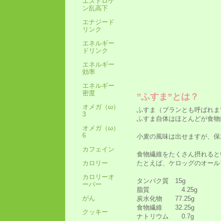
エストロゲ
ン乱高下
エナジード
リンク
エネルギー
ドリンク
エネルギー
効率
エネルギー
密度
”ふすま”とは？
オメガ（ω）
ふすま（ブランとも呼ばれま
3
ふすま自体はほとんどが食物
オメガ（ω）
6
小麦の風味は出せますが、保
カフェイン
食物繊維をたくさん摂れると
たとえば、ケロッグのオール
カロリー
カロリーオ
タンパク質 15g
ーバー
脂質 4.25g
がん
炭水化物 77.25g
食物繊維 32.25g
クッキー
ナトリウム 0.7g