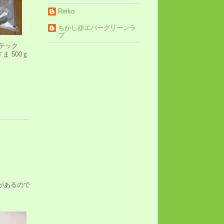
Reiko
ちかし@エバーグリーンラ
ブ
テック
ま 500ｇ
。
があるので