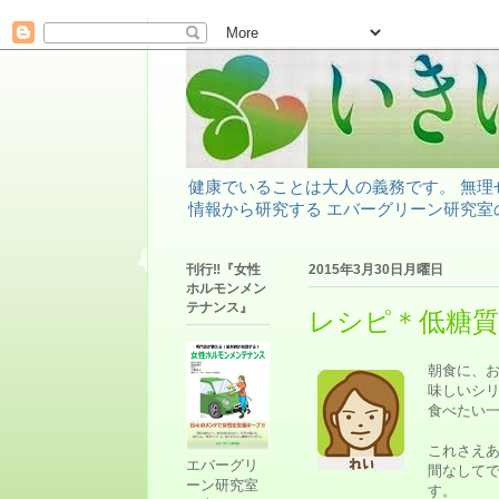
健康でいることは大人の義務です。 無
情報から研究する エバーグリーン研究室
刊行‼『女性
2015年3月30日月曜日
ホルモンメン
テナンス』
レシピ＊低糖
朝食に、
味しいシ
食べたい
これさえ
エバーグリ
間なして
ーン研究室
す。