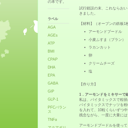
の本です。
試行錯誤の末、これならおい
きました。
ラベル
【材料】（オーブンの鉄板1
AGA
アーモンドプードル 
AGEs
小麦ふすま（ブラン）
ATP
ラカンカット
BMI
卵 
CPAP
クリームチーズ 
DHA
塩 １
EPA
GABA
【作り方】
GIP
1．アーモンドをミキサーで
GLP-1
私は、バイタミックスで粒状
バイタミックスでナッツを粉
PFCバラン
を入れて、10粒くらいずつ
ス
残念ながら、一度に大量には
TNFα
アーモンドプードルを使って
アクアポリ