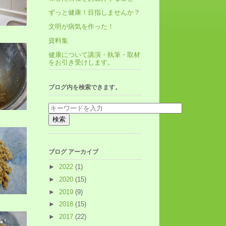
ずっと健康！目指しませんか？
文明が病気を作った！
資料集
健康について講演・執筆・取材
をお引き受けします。
ブログ内を検索できます。
ブログ アーカイブ
►
2022
(1)
►
2020
(15)
►
2019
(9)
►
2018
(15)
►
2017
(22)