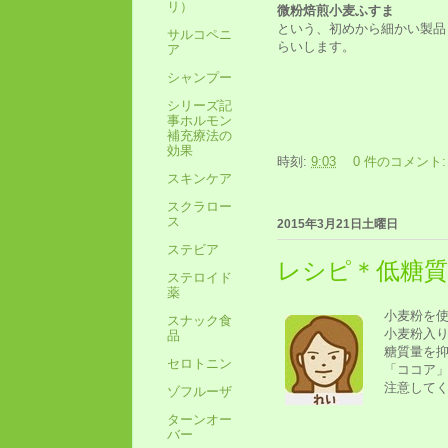
リ）
微粉焙煎小麦ふすま
という、初めから細かい製品
サルコペニ
らいします。
ア
シャンプー
シリーズ記
事ホルモン
補充療法の
効果
時刻:
9:03
0 件のコメント
スキンケア
スクラロー
ス
2015年3月21日土曜日
ステビア
レシピ＊低糖
ステロイド
薬
小麦粉を
スナック食
小麦粉入
品
糖質量を
セロトニン
「ココア
注意して
ゾフルーザ
ターンオー
バー