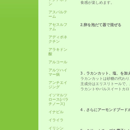
食感が楽しめます。
ン
アスパルテ
ーム
アセスルフ
2.卵を泡だて器で混ぜる
ァム
アディポネ
クチン
アラキドン
酸
アルコール
アルツハイ
3．ラカンカット、塩、を加
マー病
ラカンカットは砂糖の代わり
アンチエイ
主成分はエリスリトールで、
ジング
ラカントやパルスイートカロ
イソマルツ
ロース(パラ
チノース)
4．さらにアーモンドプード
イナビル
イライラ
イリシン