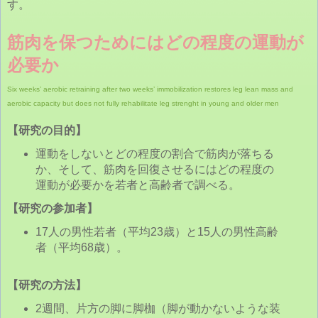
す。
筋肉を保つためにはどの程度の運動が
必要か
Six weeks’ aerobic retraining after two weeks’ immobilization restores leg lean mass and
aerobic capacity but does not fully rehabilitate leg strenght in young and older men
【研究の目的】
運動をしないとどの程度の割合で筋肉が落ちる
か、そして、筋肉を回復させるにはどの程度の
運動が必要かを若者と高齢者で調べる。
【研究の参加者】
17人の男性若者（平均23歳）と15人の男性高齢
者（平均68歳）。
【研究の方法】
2週間、片方の脚に脚枷（脚が動かないような装