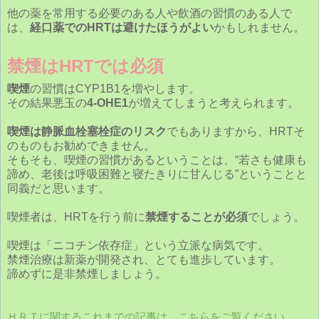
他の薬を常用する必要のある人や飲酒の習慣のある人で
は、
経口薬でのHRTは避けたほうがよい
かもしれません。
禁煙はHRTでは必須
喫煙
の習慣はCYP1B1を増やします。
その結果悪玉の
4-OHE1
が増えてしまうと考えられます。
喫煙は静脈血栓塞栓症のリスク
でもありますから、HRTそ
のものもお勧めできません。
そもそも、喫煙の習慣があるということは、“若さも健康も
諦め、老後は呼吸困難と寝たきりに甘んじる”ということと
同義だと思います。
喫煙者は、HRTを行う前に
禁煙することが必須
でしょう。
喫煙は「ニコチン依存症」という立派な病気です。
禁煙治療は新薬が開発され、とても進歩しています。
諦めずに是非禁煙しましょう。
ＨＲＴに関するこれまでの記事は、こちらをご覧ください。