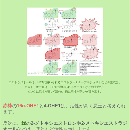
エストラジオールは、HRTに用いられる
エストラーナテープやジュリナなど
の主成分。
エストリオールは、HRTに用いられるホーリンなどの主成分。
ピンクは活性が高い代謝物、緑は活性が弱い物質を示す。
赤枠
の
16α-OHE1
と
4-OHE1
は、活性が高く悪玉と考えられ
ます。
反対に、
緑
の
2-メトキシエストロンや2-メトキシエストラジ
オール
などは、ほとんど活性を示しません。