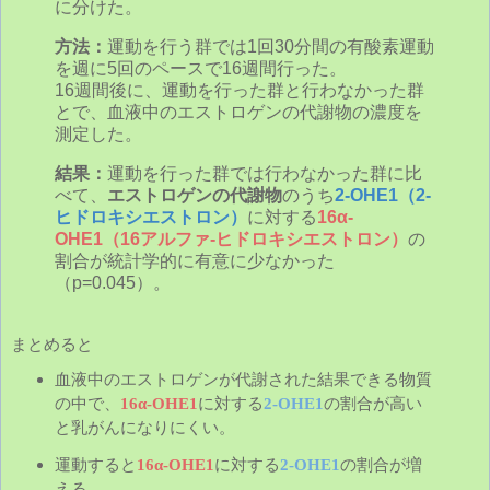
に分けた。
方法：
運動を行う群では1回30分間の有酸素運動
を週に5回のペースで16週間行った。
16週間後に、運動を行った群と行わなかった群
とで、血液中のエストロゲンの代謝物の濃度を
測定した。
結果：
運動を行った群では行わなかった群に比
べて、
エストロゲンの代謝物
のうち
2-OHE1（2-
ヒドロキシエストロン）
に対する
16α-
OHE1（16アルファ-ヒドロキシエストロン）
の
割合が統計学的に有意に少なかった
（p=0.045）。
まとめると
血液中のエストロゲンが代謝された結果できる物質
の中で、
16
α
-OHE1
に対する
2-OHE1
の割合が高い
と乳がんになりにくい。
運動すると
16
α
-OHE1
に対する
2-OHE1
の割合が増
える。