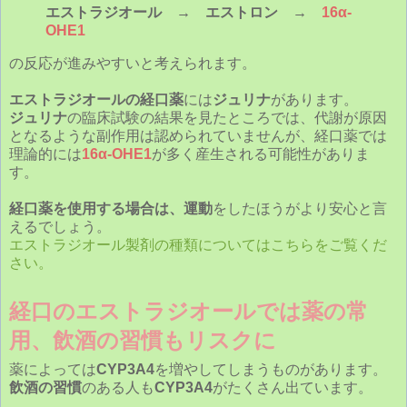
エストラジオール → エストロン →
16α-
OHE1
の反応が進みやすいと考えられます。
エストラジオールの経口薬
には
ジュリナ
があります。
ジュリナ
の臨床試験の結果を見たところでは、代謝が原因
となるような副作用は認められていませんが、経口薬では
理論的には
16α-OHE1
が多く産生される可能性がありま
す。
経口薬を使用する場合は、運動
をしたほうがより安心と言
えるでしょう。
エストラジオール製剤の種類についてはこちらをご覧くだ
さい。
経口のエストラジオールでは薬の常
用、飲酒の習慣もリスクに
薬によっては
CYP3A4
を増やしてしまうものがあります。
飲酒の習慣
のある人も
CYP3A4
がたくさん出ています。