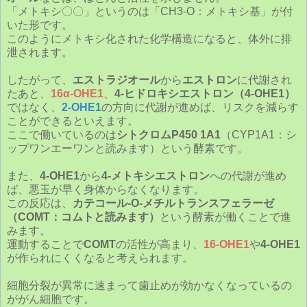
「メトキシ〇〇」というのは「CH3-O：メトキシ基」が付
いた形です。
このようにメトキシ化された化学構造になると、体外に排
泄されます。
したがって、
エストラジオール
から
エストロン
に代謝され
たあと、
16α-OHE1
、
4-ヒドロキシエストロン（4-OHE1）
ではなく、
2-OHE1
の方向に代謝が進めば、リスクを減らす
ことができるといえます。
ここで働いているのは
シトクロムP450 1A1
（CYP1A1：シ
ップワンエーワンと読みます）という酵素です。
また、
4-OHE1
から
4-メトキシエストロン
への代謝が進め
ば、悪玉が早く身体からなくなります。
この反応は、
カテコール-O-メチルトランスフェラーゼ
（COMT：コムトと読みます）
という酵素が働くことで進
みます。
運動することで
COMT
の活性が高まり、
16-OHE1
や
4-OHE1
が作られにくくなると考えられます。
細胞分裂が異常に速まって歯止めが効かなくなっているの
ががん細胞です。