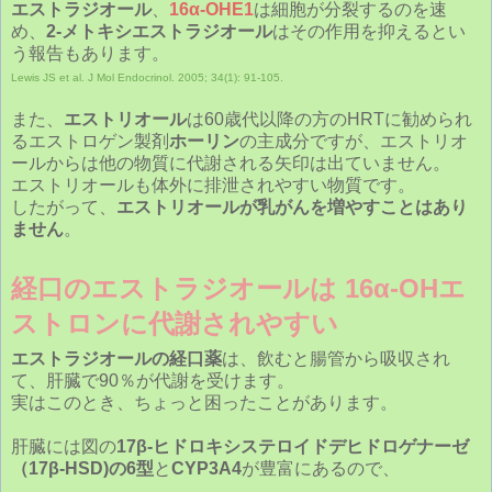
エストラジオール
、
16α-OHE1
は細胞が分裂するのを速
め、
2-メトキシエストラジオール
はその作用を抑えるとい
う報告もあります。
Lewis JS et al. J Mol Endocrinol. 2005; 34(1): 91-105.
また、
エストリオール
は60歳代以降の方のHRTに勧められ
るエストロゲン製剤
ホーリン
の主成分ですが、エストリオ
ールからは他の物質に代謝される矢印は出ていません。
エストリオールも体外に排泄されやすい物質です。
したがって、
エストリオールが乳がんを増やすことはあり
ません
。
経口のエストラジオールは 16α‐OHエ
ストロンに代謝されやすい
エストラジオールの経口薬
は、飲むと腸管から吸収され
て、肝臓で90％が代謝を受けます。
実はこのとき、ちょっと困ったことがあります。
肝臓には図の
17β-ヒドロキシステロイドデヒドロゲナーゼ
（
17β-HSD)
の6型
と
CYP3A4
が豊富にあるので、