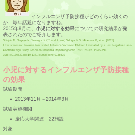
インフルエンザ予防接種がどのくらい効くの
か、毎年話題になりますね。
2015年8月に、
小児に対する効果
についての研究結果が発
表されたのでご紹介します。
Shinjoh M, Sugaya N, Yamaguchi Y,TomidokoroY, Sekiguchi S, Mitamura K, et al. (2015)
Effectivenessof Trivalent Inactivated Influenza Vaccinein Children Estimated by a Test Negative Case-
ControlDesign Study Based on Influenza RapidDiagnostic Test Results. PLoSONE
10(8):e0136539.doi:10.1371/journal.pone.0136539
小児に対するインフルエンザ予防接種
の効果
試験期間
2013年11月～2014年3月
試験実施機関
慶応大学関連 22施設
対象