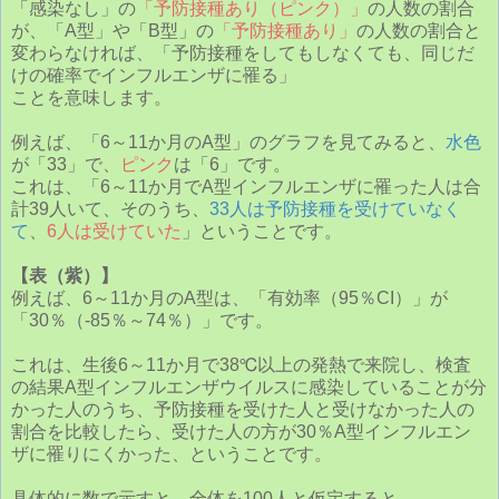
「感染なし」の
「予防接種あり（ピンク）」
の人数の割合
が、「A型」や「B型」の
「予防接種あり」
の人数の割合と
変わらなければ、「予防接種をしてもしなくても、同じだ
けの確率でインフルエンザに罹る」
ことを意味します。
例えば、「6～11か月のA型」のグラフを見てみると、
水色
が「33」で、
ピンク
は「6」です。
これは、「6～11か月でA型インフルエンザに罹った人は合
計39人いて、そのうち、
33人は予防接種を受けていなく
て
、
6人は受けていた
」ということです。
【表（紫）】
例えば、6～11か月のA型は、「有効率（95％CI）」が
「30％（-85％～74％）」です。
これは、生後6～11か月で38℃以上の発熱で来院し、検査
の結果A型インフルエンザウイルスに感染していることが分
かった人のうち、予防接種を受けた人と受けなかった人の
割合を比較したら、受けた人の方が30％A型インフルエン
ザに罹りにくかった、ということです。
具体的に数で示すと、全体を100人と仮定すると