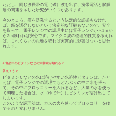
ただし、同じ波長帯の電（磁）波を出す、携帯電話と脳腫
瘍の関連を示した研究がいくつかあります。
今のところ、癌を誘発するという決定的な証拠もなけれ
ば、癌を誘発しないという決定的な証拠もないので、安全
を取って、電子レンジでの調理中には電子レンジから1ｍか
ら2ｍ離れれば安心です。マイクロ波の物理的性質を考えれ
ば、これくらいの距離を取れば実質的に影響はないと思わ
れます。
4.食品中のビタミンなどの栄養素が壊れる？
答え：うそ
ビタミンＣなどの水に溶けやすい水溶性ビタミンは、たと
えば、電子レンジでの調理でもどんぶりの中に水を張っ
て、その中にブロッコリーを入れるなど、大量の水を使っ
て調理した場合は、水（ゆで汁）にビタミンが溶け出して
しまいます。
このような調理法は、ガスの火を使ってブロッコリーをゆ
でるのと変わりません。