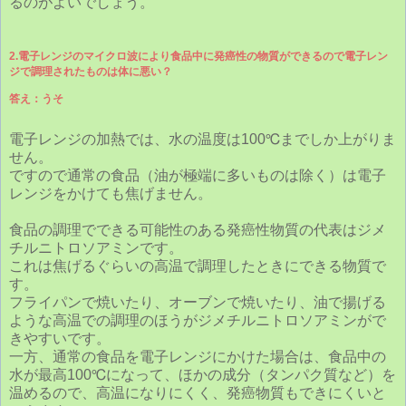
るのがよいでしょう。
2.電子レンジのマイクロ波により食品中に発癌性の物質ができるので電子レン
ジで調理されたものは体に悪い？
答え：うそ
電子レンジの加熱では、水の温度は100℃までしか上がりま
せん。
ですので通常の食品（油が極端に多いものは除く）は電子
レンジをかけても焦げません。
食品の調理でできる可能性のある発癌性物質の代表はジメ
チルニトロソアミンです。
これは焦げるぐらいの高温で調理したときにできる物質で
す。
フライパンで焼いたり、オーブンで焼いたり、油で揚げる
ような高温での調理のほうがジメチルニトロソアミンがで
きやすいです。
一方、通常の食品を電子レンジにかけた場合は、食品中の
水が最高100℃になって、ほかの成分（タンパク質など）を
温めるので、高温になりにくく、発癌物質もできにくいと