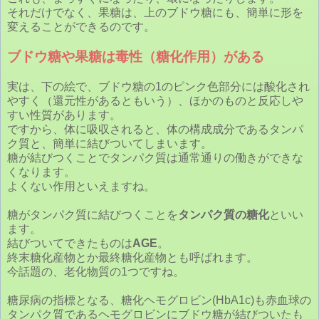
それだけでなく、果糖は、上のブドウ糖にも、簡単に形を
変えることができるのです。
ブドウ糖や果糖は毒性（糖化作用）がある
実は、下の絵で、ブドウ糖の1のピンク色部分には酸化され
やすく（還元性があるともいう）、ほかのものと反応しや
すい性質があります。
ですから、体に吸収されると、体の構成成分であるタンパ
ク質と、簡単に結びついてしまいます。
糖が結びつくことでタンパク質は通常通りの働きができな
くなります。
よくない作用といえますね。
糖がタンパク質に結びつくことを
タンパク質の糖化
といい
ます。
結びついてできたものは
AGE
。
終末糖化産物とか最終糖化産物とも呼ばれます。
今話題の、老化物質の1つですね。
糖尿病の指標となる、糖化ヘモグロビン(HbA1c)も赤血球の
タンパク質であるヘモグロビンにブドウ糖が結びついたも