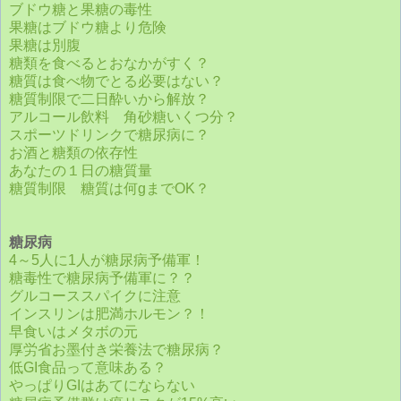
ブドウ糖と果糖の毒性
果糖はブドウ糖より危険
果糖は別腹
糖類を食べるとおなかがすく？
糖質は食べ物でとる必要はない？
糖質制限で二日酔いから解放？
アルコール飲料 角砂糖いくつ分？
スポーツドリンクで糖尿病に？
お酒と糖類の依存性
あなたの１日の糖質量
糖質制限 糖質は何gまでOK？
糖尿病
4～5人に1人が糖尿病予備軍！
糖毒性で糖尿病予備軍に？？
グルコーススパイクに注意
インスリンは肥満ホルモン？！
早食いはメタボの元
厚労省お墨付き栄養法で糖尿病？
低GI食品って意味ある？
やっぱりGIはあてにならない