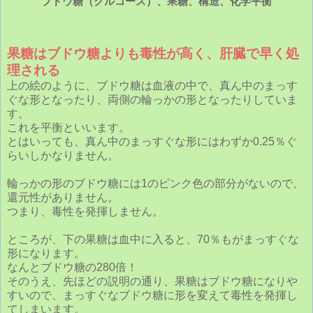
ブドウ糖（グルコース）、果糖、構造、化学平衡
果糖はブドウ糖よりも毒性が高く、肝臓で早く処
理される
上の絵のように、ブドウ糖は血液の中で、真ん中のまっす
ぐな形となったり、両側の輪っかの形となったりしていま
す。
これを平衡といいます。
とはいっても、真ん中のまっすぐな形にはわずか0.25％ぐ
らいしかなりません。
輪っかの形のブドウ糖には1のピンク色の部分がないので、
還元性がありません。
つまり、毒性を発揮しません。
ところが、下の果糖は血中に入ると、70％もがまっすぐな
形になります。
なんとブドウ糖の280倍！
そのうえ、先ほどの説明の通り、果糖はブドウ糖になりや
すいので、まっすぐなブドウ糖に形を変えて毒性を発揮し
てしまいます。