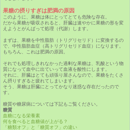
果糖の摂りすぎは肥満の原因
このように、果糖は体にとってとても危険な存在。
だから果糖が吸収されると、肝臓は速やかに果糖の形を変
えようとがんばって処理（代謝）します。
まずは、果糖を中性脂肪（トリグリセリド）に変換するの
で、中性脂肪血症（高トリグリセリド血症）になります。
もちろん、これは肥満の原因。
それでも処理しきれなかった過剰な果糖は、乳酸という物
質になって血中に出ていって血液を酸性にします。
それに、肝臓はとても頑張り屋さんなので、果糖をたくさ
ん摂りすぎると疲れてしまいます。
そう、果糖は肝臓にとってかなり迷惑な存在だったので
す。
糖質や糖尿病については下記もご覧ください。
糖質
血糖になる栄養素
何を食べると血糖値が上がる？
「糖類オフ」と「糖質オフ」の違い