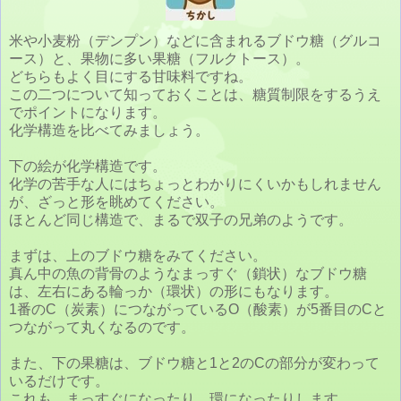
米や小麦粉（デンプン）などに含まれるブドウ糖（グルコ
ース）と、果物に多い果糖（フルクトース）。
どちらもよく目にする甘味料ですね。
この二つについて知っておくことは、糖質制限をするうえ
でポイントになります。
化学構造を比べてみましょう。
下の絵が化学構造です。
化学の苦手な人にはちょっとわかりにくいかもしれません
が、ざっと形を眺めてください。
ほとんど同じ構造で、まるで双子の兄弟のようです。
まずは、上のブドウ糖をみてください。
真ん中の魚の背骨のようなまっすぐ（鎖状）なブドウ糖
は、左右にある輪っか（環状）の形にもなります。
1番のC（炭素）につながっているO（酸素）が5番目のCと
つながって丸くなるのです。
また、下の果糖は、ブドウ糖と1と2のCの部分が変わって
いるだけです。
これも、まっすぐになったり、環になったりします。