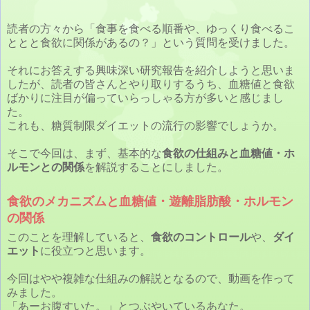
読者の方々から「食事を食べる順番や、ゆっくり食べるこ
ととと食欲に関係があるの？」という質問を受けました。
それにお答えする興味深い研究報告を紹介しようと思いま
したが、読者の皆さんとやり取りするうち、血糖値と食欲
ばかりに注目が偏っていらっしゃる方が多いと感じまし
た。
これも、糖質制限ダイエットの流行の影響でしょうか。
そこで今回は、まず、基本的な
食欲の仕組みと血糖値・ホ
ルモンとの関係
を解説することにしました。
食欲のメカニズムと血糖値・遊離脂肪酸・ホルモン
の関係
このことを理解していると、
食欲のコントロール
や、
ダイ
エット
に役立つと思います。
今回はやや複雑な仕組みの解説となるので、動画を作って
みました。
「あーお腹すいた。」とつぶやいているあなた。