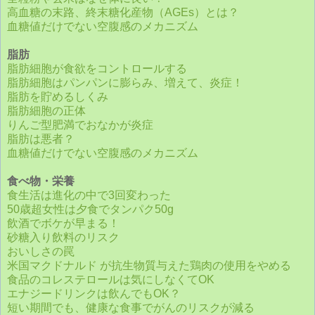
高血糖の末路、終末糖化産物（AGEs）とは？
血糖値だけでない空腹感のメカニズム
脂肪
脂肪細胞が食欲をコントロールする
脂肪細胞はパンパンに膨らみ、増えて、炎症！
脂肪を貯めるしくみ
脂肪細胞の正体
りんご型肥満でおなかが炎症
脂肪は悪者？
血糖値だけでない空腹感のメカニズム
食べ物・栄養
食生活は進化の中で3回変わった
50歳超女性は夕食でタンパク50g
飲酒でボケが早まる！
砂糖入り飲料のリスク
おいしさの罠
米国マクドナルド が抗生物質与えた鶏肉の使用をやめる
食品のコレステロールは気にしなくてOK
エナジードリンクは飲んでもOK？
短い期間でも、健康な食事でがんのリスクが減る