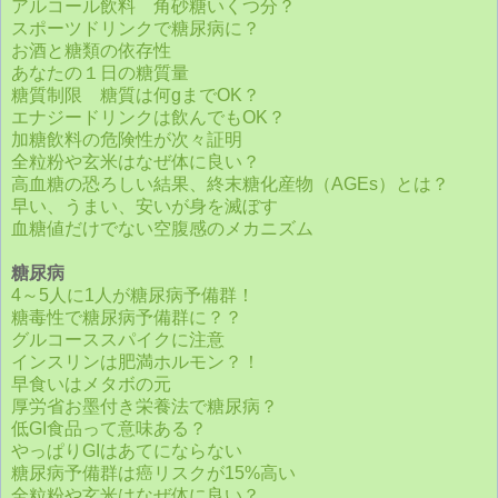
アルコール飲料 角砂糖いくつ分？
スポーツドリンクで糖尿病に？
お酒と糖類の依存性
あなたの１日の糖質量
糖質制限 糖質は何gまでOK？
エナジードリンクは飲んでもOK？
加糖飲料の危険性が次々証明
全粒粉や玄米はなぜ体に良い？
高血糖の恐ろしい結果、終末糖化産物（AGEs）とは？
早い、うまい、安いが身を滅ぼす
血糖値だけでない空腹感のメカニズム
糖尿病
4～5人に1人が糖尿病予備群！
糖毒性で糖尿病予備群に？？
グルコーススパイクに注意
インスリンは肥満ホルモン？！
早食いはメタボの元
厚労省お墨付き栄養法で糖尿病？
低GI食品って意味ある？
やっぱりGIはあてにならない
糖尿病予備群は癌リスクが15%高い
全粒粉や玄米はなぜ体に良い？